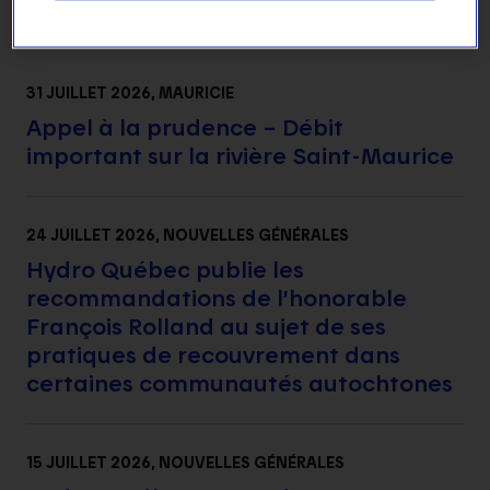
31 JUILLET 2026
, MAURICIE
Appel à la prudence – Débit
important sur la rivière Saint-Maurice
24 JUILLET 2026
, NOUVELLES GÉNÉRALES
Hydro Québec publie les
recommandations de l’honorable
François Rolland au sujet de ses
pratiques de recouvrement dans
certaines communautés autochtones
15 JUILLET 2026
, NOUVELLES GÉNÉRALES