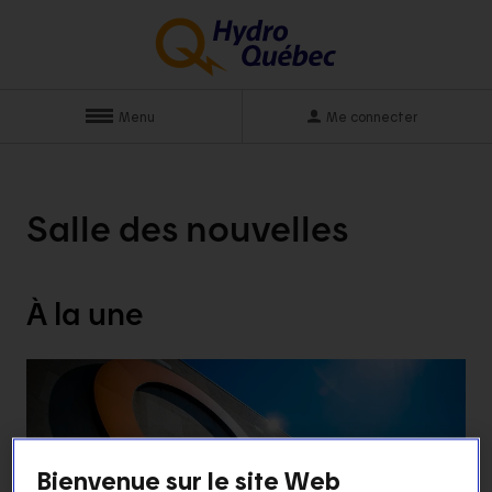
Menu
Me connecter
Salle des
nouvelles
À la
une
Bienvenue sur le site Web