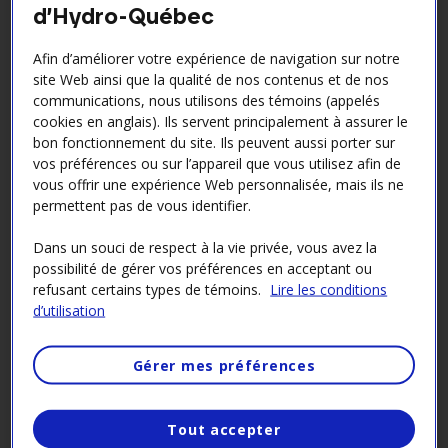
d’Hydro-Québec
Afin d’améliorer votre expérience de navigation sur notre
site Web ainsi que la qualité de nos contenus et de nos
communications, nous utilisons des témoins (appelés
cookies en anglais). Ils servent principalement à assurer le
24 JUILLET 2026
, NOUVELLES GÉNÉRALES
bon fonctionnement du site. Ils peuvent aussi porter sur
Hydro Québec publie les
vos préférences ou sur l’appareil que vous utilisez afin de
vous offrir une expérience Web personnalisée, mais ils ne
recommandations de
permettent pas de vous identifier.
l’honorable François Rolland au
Dans un souci de respect à la vie privée, vous avez la
sujet de ses pratiques de
possibilité de gérer vos préférences en acceptant ou
recouvrement dans certaines
refusant certains types de témoins.
Lire les conditions
d’utilisation
communautés autochtones
Gérer mes préférences
Tout accepter
Derniers
communiqués