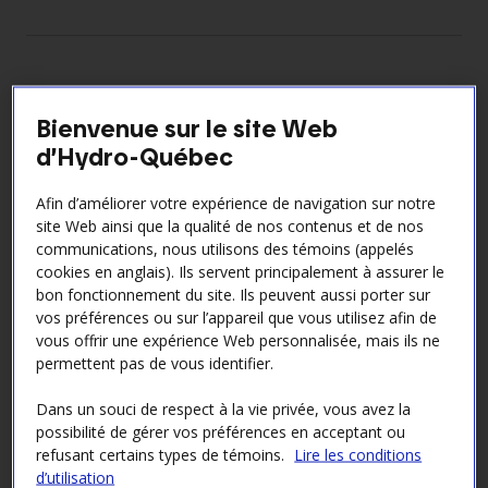
Les pistes d’optimisation de l’UPA
Capitale-Nationale-Côte-Nord sous
Bienvenue sur le site Web
analyse
d’Hydro-Québec
Québec
— Dans le contexte de la consultation en
Afin d’améliorer votre expérience de navigation sur notre
cours sur le projet de renforcement du réseau
site Web ainsi que la qualité de nos contenus et de nos
principal – Axe Vallée-du-Saint-Laurent, Hydro-
communications, nous utilisons des témoins (appelés
Québec analyse des pistes d’optimisation du tracé à
cookies en anglais). Ils servent principalement à assurer le
l’étude soumises par la Fédération de l’UPA de la
bon fonctionnement du site. Ils peuvent aussi porter sur
Capitale-Nationale – Côte-Nord visant à limiter
vos préférences ou sur l’appareil que vous utilisez afin de
vous offrir une expérience Web personnalisée, mais ils ne
l’impact de la future ligne sur les érablières du
permettent pas de vous identifier.
secteur de la MRC de Portneuf.
Ces variantes locales émanent d’un mandat octroyé
Dans un souci de respect à la vie privée, vous avez la
par Hydro-Québec à la Fédération en juin 2025 et
possibilité de gérer vos préférences en acceptant ou
dont le résultat a été communiqué à Hydro-Québec
refusant certains types de témoins.
Lire les conditions
d’utilisation
en septembre.