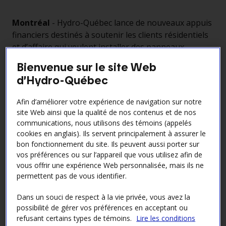
Montréal
- Hydro-Québec lance de nouveaux appuis
financiers destinés à soutenir les clients résidentiels
et d’affaire qui veulent installer des panneaux
solaires.
Bienvenue sur le site Web
L’aide financière sera de 1000 $ par kW installé
d’Hydro-Québec
couvrant jusqu’à concurrence de 40 %
des coûts admissibles d’un projet, soit en
Afin d’améliorer votre expérience de navigation sur notre
moyenne entre 5000 $ et 6000 $ pour un client
site Web ainsi que la qualité de nos contenus et de nos
communications, nous utilisons des témoins (appelés
résidentiel et environ 45 000 $ pour une
cookies en anglais). Ils servent principalement à assurer le
entreprise. L’objectif est d’aider les clients d’Hydro-
bon fonctionnement du site. Ils peuvent aussi porter sur
Québec qui souhaitent devenir autoproducteurs à
vos préférences ou sur l’appareil que vous utilisez afin de
réduire la période de retour sur investissement qui
vous offrir une expérience Web personnalisée, mais ils ne
est présentement de 25 à 30 ans à environ 10 à 12
permettent pas de vous identifier.
ans.
Dans un souci de respect à la vie privée, vous avez la
Cette annonce s’inscrit dans
l’approche solaire
possibilité de gérer vos préférences en acceptant ou
évolutive
d’Hydro-Québec visant à atteindre 3000
refusant certains types de témoins.
Lire les conditions
MW de solaire au Québec à l’horizon 2035 dans un