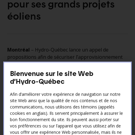
pour ses grands projets
éoliens
Montréal
–
Hydro-Québec lance un appel de
propositions afin de sécuriser l’approvisionnement
en éoliennes nécessaires à la réalisation de ses
projets éoliens structurants, développés en
Bienvenue sur le site Web
partenariat avec les MRC et les Premières Nations. Il
d’Hydro-Québec
s’agit d’une occasion d’accroître la participation des
entreprises québécoises à la chaîne
Afin d’améliorer votre expérience de navigation sur notre
d’approvisionnement mondiale des fabricants
site Web ainsi que la qualité de nos contenus et de nos
communications, nous utilisons des témoins (appelés
d’éoliennes.
cookies en anglais). Ils servent principalement à assurer le
Cette démarche s’inscrit dans le déploiement de la
bon fonctionnement du site. Ils peuvent aussi porter sur
Stratégie de développement éolien
et vise à sécuriser
vos préférences ou sur l’appareil que vous utilisez afin de
l’accès aux équipements stratégiques nécessaires
vous offrir une expérience Web personnalisée, mais ils ne