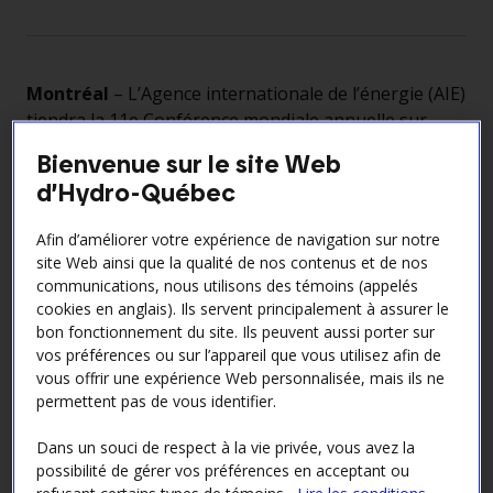
Montréal
– L’Agence internationale de l’énergie (AIE)
tiendra la 11e Conférence mondiale annuelle sur
l’efficacité énergétique au Palais des congrès de
Bienvenue sur le site Web
Montréal, les 29 et 30 juin. Hydro‑Québec agit à titre
d’Hydro-Québec
de partenaire de l’événement, qui réunira des
ministres, des hauts fonctionnaires, des experts et
Afin d’améliorer votre expérience de navigation sur notre
des représentants de l’industrie du monde entier
site Web ainsi que la qualité de nos contenus et de nos
autour d’un objectif commun : accélérer les progrès
communications, nous utilisons des témoins (appelés
en efficacité énergétique.
cookies en anglais). Ils servent principalement à assurer le
bon fonctionnement du site. Ils peuvent aussi porter sur
La conférence mettra en lumière le rôle central de
vos préférences ou sur l’appareil que vous utilisez afin de
l’efficacité énergétique comme levier de
vous offrir une expérience Web personnalisée, mais ils ne
développement durable et de résilience énergétique.
permettent pas de vous identifier.
Les discussions porteront notamment sur les
politiques publiques, les innovations technologiques
Dans un souci de respect à la vie privée, vous avez la
et les meilleures pratiques permettant d’optimiser
possibilité de gérer vos préférences en acceptant ou