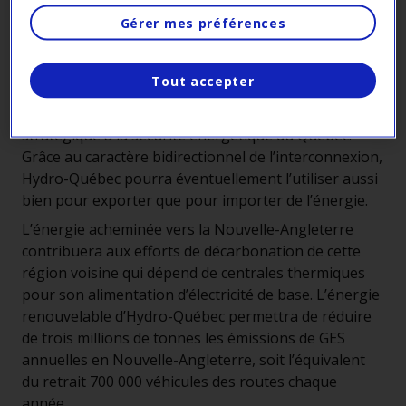
traversée sur plus de 1 km de l’ancienne mine de la
Gérer mes préférences
société Asbestos à Thetford-Mines et l’intégration de
quatre des plus gros transformateurs de tout le
Tout accepter
réseau d’Hydro-Québec.
La ligne des Appalaches-Maine ajoute un maillon
stratégique à la sécurité énergétique du Québec.
Grâce au caractère bidirectionnel de l’interconnexion,
Hydro-Québec pourra éventuellement l’utiliser aussi
bien pour exporter que pour importer de l’énergie.
L’énergie acheminée vers la Nouvelle-Angleterre
contribuera aux efforts de décarbonation de cette
région voisine qui dépend de centrales thermiques
pour son alimentation d’électricité de base. L’énergie
renouvelable d’Hydro-Québec permettra de réduire
de trois millions de tonnes les émissions de GES
annuelles en Nouvelle-Angleterre, soit l’équivalent
du retrait 700 000 véhicules des routes chaque
année.