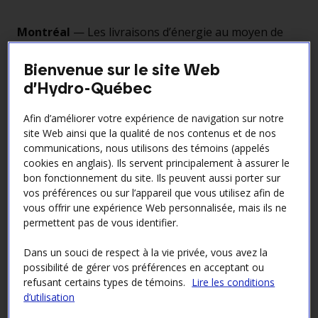
Montréal
— Les livraisons d’énergie au moyen de
l’interconnexion des Appalaches-Maine, prévues par
le contrat conclu en 2018 avec des entreprises de
Bienvenue sur le site Web
distribution d’électricité du Massachusetts, ont
d’Hydro-Québec
débuté aujourd’hui. Il s’agit de la première
interconnexion avec une ligne à courant continu
Afin d’améliorer votre expérience de navigation sur notre
site Web ainsi que la qualité de nos contenus et de nos
depuis l’inauguration de la ligne Radisson-Sandy
communications, nous utilisons des témoins (appelés
Pond, au début des années 1990.
cookies en anglais). Ils servent principalement à assurer le
Plusieurs équipes d’Hydro-Québec ont déployé leurs
bon fonctionnement du site. Ils peuvent aussi porter sur
énergies et expertises pour concevoir et construire
vos préférences ou sur l’appareil que vous utilisez afin de
cette infrastructure stratégique de 100 km sur le
vous offrir une expérience Web personnalisée, mais ils ne
permettent pas de vous identifier.
territoire du Québec. Du côté américain, notre
partenaire a érigé une ligne de transport de 230 km
Dans un souci de respect à la vie privée, vous avez la
dans le Maine.
possibilité de gérer vos préférences en acceptant ou
Parmi les éléments marquants de ce projet,
refusant certains types de témoins.
Lire les conditions
d’utilisation
mentionnons le développement d’une nouvelle
famille de pylônes s’intégrant mieux aux paysages, la