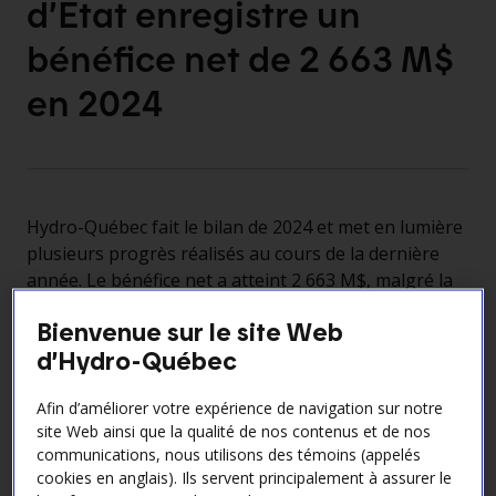
d’État enregistre un
bénéfice net de 2 663 M$
en
2024
Hydro-Québec fait le bilan de 2024 et met en lumière
plusieurs progrès réalisés au cours de la dernière
année. Le bénéfice net a atteint 2 663 M$, malgré la
faible hydraulicité persistante et les températures
Bienvenue sur le site Web
historiquement douces observées au Québec.
d’Hydro-Québec
Deux facteurs ont été déterminants dans ces
résultats :
Afin d’améliorer votre expérience de navigation sur notre
La persistance de la faible hydraulicité a conduit à
site Web ainsi que la qualité de nos contenus et de nos
communications, nous utilisons des témoins (appelés
une gestion serrée des stocks énergétiques en
cookies en anglais). Ils servent principalement à assurer le
2023 et en 2024. Cette situation a entraîné une