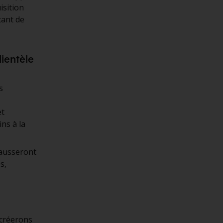
isition
tant de
ientèle
s
et
ins à la
hausseront
s,
 créerons