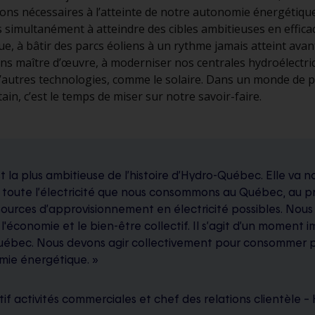
ions nécessaires à l’atteinte de notre autonomie énergétiqu
s simultanément à atteindre des cibles ambitieuses en efficac
e, à bâtir des parcs éoliens à un rythme jamais atteint avan
ns maître d’œuvre, à moderniser nos centrales hydroélectri
d’autres technologies, comme le solaire. Dans un monde de p
tain, c’est le temps de miser sur notre savoir-faire.
st la plus ambitieuse de l’histoire d’Hydro-Québec. Elle va 
toute l’électricité que nous consommons au Québec, au pri
sources d’approvisionnement en électricité possibles. Nous
ir l'économie et le bien-être collectif. Il s’agit d’un moment
Québec. Nous devons agir collectivement pour consommer p
mie énergétique. »
if activités commerciales et chef des relations clientèle