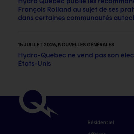
Hydro Québec publie les recommand
François Rolland au sujet de ses pr
dans certaines communautés autoc
15 JUILLET 2026
, NOUVELLES GÉNÉRALES
Hydro-Québec ne vend pas son élect
États-Unis
Résidentiel