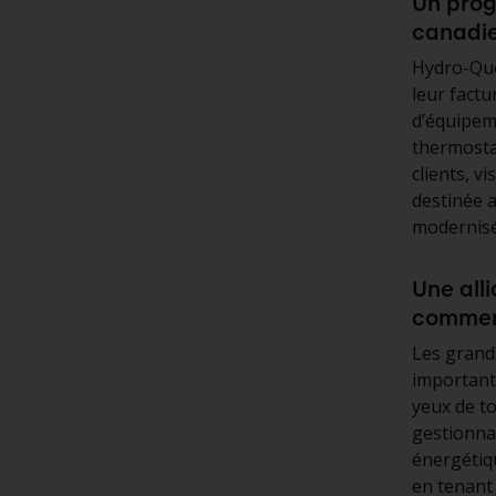
Un prog
canadien
Hydro-Qué
leur factu
d’équipem
thermosta
clients, v
destinée a
modernisé
Une all
commerc
Les grands
important 
yeux de to
gestionna
énergétiqu
en tenant