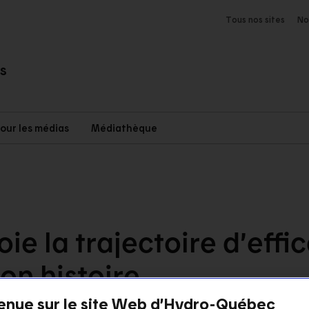
Tous nos sites
No
es
our les médias
Médiathèque
 la trajectoire d’effic
son
histoire
enue sur le site Web d’Hydro-Québec