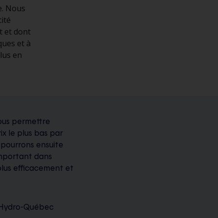
e. Nous
ité
t et dont
ques et à
lus en
nous permettre
x le plus bas par
 pourrons ensuite
 important dans
lus efficacement et
 – Hydro-Québec