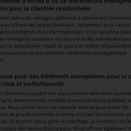
ramme d’accès à 0$ de thermostats intelligen
s pour la clientèle résidentielle
bec aidera les ménages québécois à réduire leur consomma
re en offrant des appuis financiers, notamment pour l’achat
ents intelligents et de thermopompes. Un programme d’accè
ts intelligents canadiens est disponible dès maintenant pou
isant le déploiement massif de plus d’un million d’équipements
ux locataires et aux clientèles vulnérables sera également
e.
iance pour des bâtiments exemplaires pour la c
iale et institutionnelle
 bâtiments occupent une place centrale dans notre quotidien
qu’ils deviennent des modèles d’exemplarité énergétique, vi
us. Nous créons donc une nouvelle alliance pour inciter les
ires de grands bâtiments à mettre en place les meilleures p
es. Ils devront mieux gérer le chauffage, la ventilation et l’é
 compte des heures d’occupation. Nous offrons également 