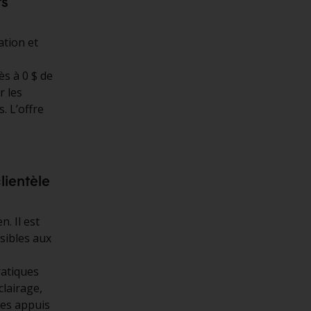
ts
tion et
s à 0 $ de
r les
. L’offre
lientèle
. Il est
sibles aux
ratiques
clairage,
des appuis