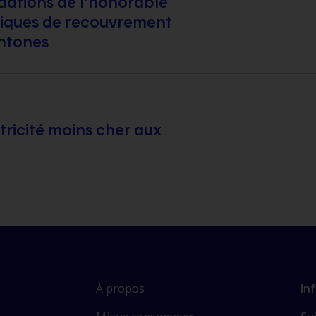
ations de l’honorable
atiques de recouvrement
htones
ricité moins cher aux
À propos
In