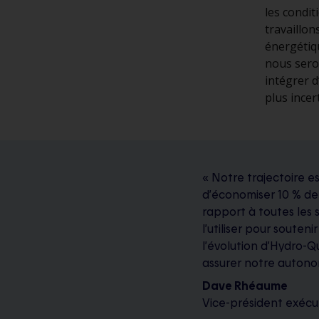
les condit
travaillon
énergétiqu
nous sero
intégrer 
plus incer
« Notre trajectoire e
d’économiser 10 % de 
rapport à toutes les 
l’utiliser pour souten
l’évolution d’Hydro-
assurer notre autono
Dave Rhéaume
Vice-président exécut