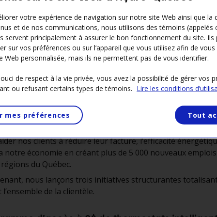
liorer votre expérience de navigation sur notre site Web ainsi que la 
nus et de nos communications, nous utilisons des témoins (appelés 
Ils servent principalement à assurer le bon fonctionnement du site. Ils
er sur vos préférences ou sur l’appareil que vous utilisez afin de vous 
- En ces temps de turbulences économiques, nous devons a
e Web personnalisée, mais ils ne permettent pas de vous identifier.
ment et investir dans nos plus grandes forces. C’est pourqu
loie une trajectoire ambitieuse en efficacité énergétique d
uci de respect à la vie privée, vous avez la possibilité de gérer vos 
ant ou refusant certains types de témoins.
Lire les conditions d’utilis
 qui soutiendra l’économie et le bien-être collectif. Trois fois
les autres sources d’approvisionnement d’électricité, l’effica
ue permettra d’économiser l’équivalent de la consommation
r mes préférences
Tout ac
r quatre.
aider nos clients à réduire leur facture, l’efficacité énergétiq
a notre économie en créant plus de 5 000 nouveaux emplois
s régions du Québec.
nant, nous lançons trois initiatives structurantes totalisant
 l’ensemble de la clientèle.