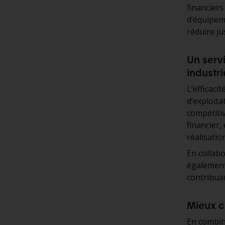
financiers
d’équipem
réduire ju
Un serv
industri
L’efficaci
d’exploita
compétiti
financier,
réalisatio
En collab
également
contribua
Mieux 
En combina